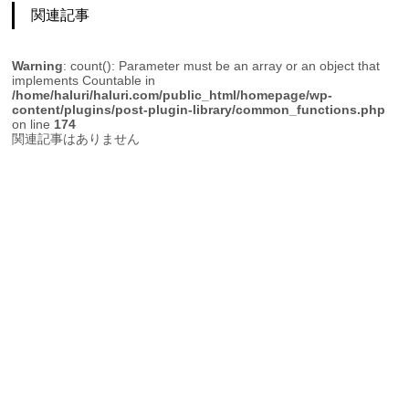
関連記事
Warning
: count(): Parameter must be an array or an object that
implements Countable in
/home/haluri/haluri.com/public_html/homepage/wp-
content/plugins/post-plugin-library/common_functions.php
on line
174
関連記事はありません